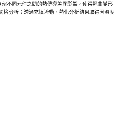
線架不同元件之間的熱傳導差異影響，使得翹曲變形
3D)網格分析；透過充填流動、熟化分析結果取得因溫度