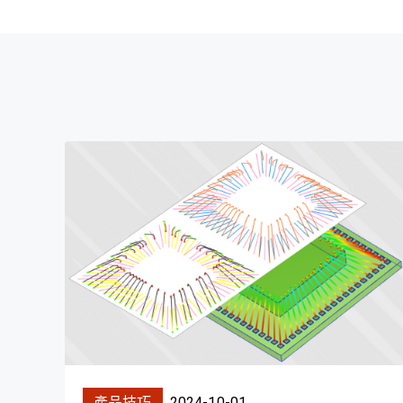
產品技巧
2024-10-01