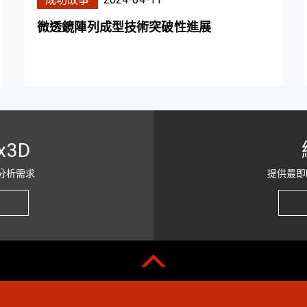
微透鏡陣列成型技術突破性進展
x3D
分析需求
提供最即