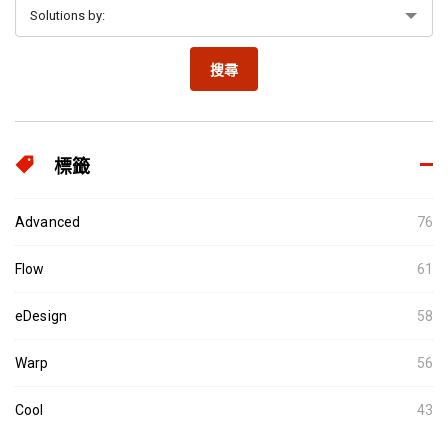
搜尋
標籤
Advanced
76
Flow
61
eDesign
58
Warp
56
Cool
43