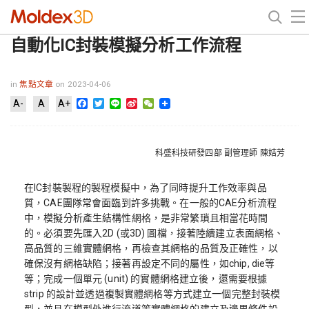
自動化IC封裝模擬分析工作流程
in
焦點文章
on 2023-04-06
Facebook
Twitter
Line
Sina
WeChat
A-
A
A+
Weibo
科盛科技研發四部 副管理師 陳姞芳
在IC封裝製程的製程模擬中，為了同時提升工作效率與品
質，CAE團隊常會面臨到許多挑戰。在一般的CAE分析流程
中，模擬分析產生結構性網格，是非常繁瑣且相當花時間
的。必須要先匯入2D (或3D) 圖檔，接著陸續建立表面網格、
高品質的三維實體網格，再檢查其網格的品質及正確性，以
確保沒有網格缺陷；接著再設定不同的屬性，如chip, die等
等；完成一個單元 (unit) 的實體網格建立後，還需要根據
strip 的設計並透過複製實體網格等方式建立一個完整封裝模
型，並且在模型外進行流道等實體網格的建立及邊界條件設