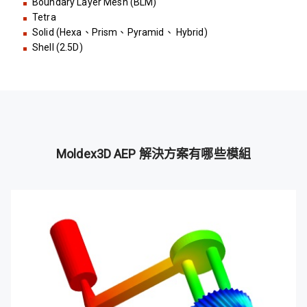
Boundary Layer Mesh (BLM)
Tetra
Solid (Hexa
、
Prism
、
Pyramid
、
Hybrid)
Shell (2.5D)
Moldex3D AEP 解決方案有哪些模組