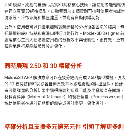
2.5D模型。獨創的自動化真實3D網格核心技術，讓使用者能輕鬆快
速建立真實3D網格模型。自動智慧加工精靈則可指引使用者完成進
澆系統、冷卻系統和模座建置，並附有自動除錯功能。
此外，使用者可以詳細地觀察實體網格於分析後各區塊的結果，包
括精細的設計特點和進澆口附近流動行為。Moldex3D Designer 前
處理核心工具大幅增進使用者的分析效率與便利性，更有效、更有
彈性地進行產品驗證與設計優化。
同時展現 2.5D 和 3D 精確分析
Moldex3D AEP 解決方案可以在幾分鐘內完成 2.5D 模型模擬，強大
的 3D 模擬技術可以從容且極具效率地處理複雜的射出塑件，設計
者可從詳盡的分析結果中獲得精闢的知識且能及早發現潛在問題。
材料資料庫（Material Database）和製程精靈（Process wizard）
協助使用者在設計初期即輕鬆完成設計變更，優化設計。
準確分析且支援多元擴充元件 引領了解更多創