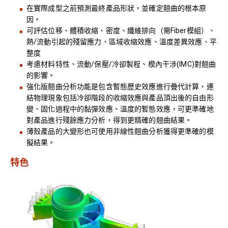
在實際成型之前預測最終產品形狀，並確定翹曲的根本原
因。
可評估位移、體積收縮、密度、纖維排向（需Fiber模組）、
熱/流動引起的殘留應力、區域收縮效應、溫度差異效應、平
整度
考慮材料特性、流動/保壓/冷卻製程、模內干涉(IMC)對翹曲
的影響。
強化版翹曲分析功能是包含暫態歷史效應進行疊代計算，連
結物理現象包括冷卻階段的收縮效應與產品頂出後的自由形
變、固化過程中的黏彈效應、溫度的暫態效應，可更準確地
對產品進行殘餘應力分析，得到更精確的翹曲結果。
薄殼產品的大變形也可使用非線性翹曲分析獲得更準確的模
擬結果。
特色