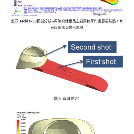
圖四 Moldex3D模擬分析─原始設計產品主要部位厚件處容易積熱，有
高度縮水與變形風險
圖五 設計變更1