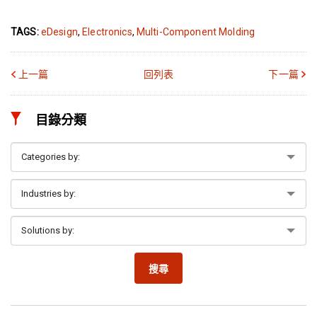
TAGS:
eDesign
,
Electronics
,
Multi-Component Molding
上一篇
回列表
下一篇
目錄分類
搜尋