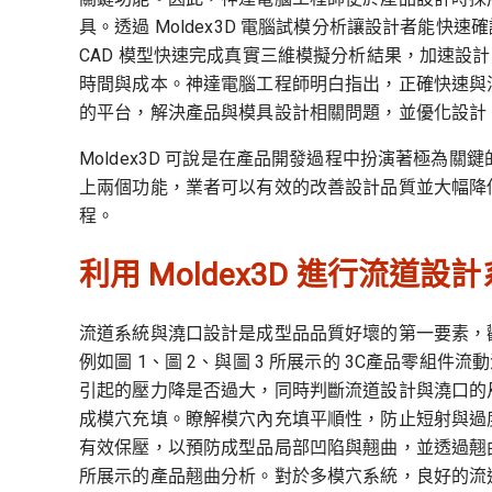
具。透過 Moldex3D 電腦試模分析讓設計者能
CAD 模型快速完成真實三維模擬分析結果，加速設
時間與成本。神達電腦工程師明白指出，正確快速與
的平台，解決產品與模具設計相關問題，並優化設計
Moldex3D 可說是在產品開發過程中扮演著極為
上兩個功能，業者可以有效的改善設計品質並大幅降
程。
利用 Moldex3D 進行流道
流道系統與澆口設計是成型品品質好壞的第一要素，
例如圖 1、圖 2、與圖 3 所展示的 3C產品零組
引起的壓力降是否過大，同時判斷流道設計與澆口的
成模穴充填。瞭解模穴內充填平順性，防止短射與過
有效保壓，以預防成型品局部凹陷與翹曲，並透過翹曲
所展示的產品翹曲分析。對於多模穴系統，良好的流