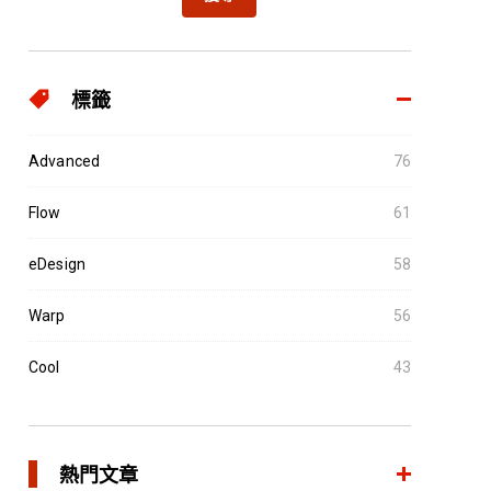
標籤
Advanced
76
Flow
61
eDesign
58
Warp
56
Cool
43
熱門文章