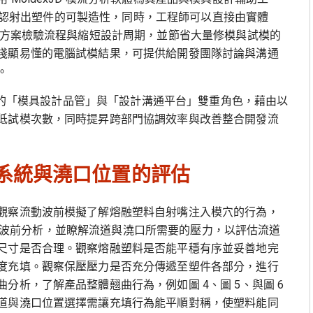
快速確認射出塑件的可製造性，同時，工程師可以直接由實體
計方案檢驗流程與縮短設計周期，並節省大量修模與試模的
淺顯易懂的電腦試模結果，可提供給開發團隊討論與溝通
。
關鍵的「模具設計品管」與「設計溝通平台」雙重角色，藉由以
低試模次數，同時提昇跨部門協調效率與改善整合開發流
設計系統與澆口位置的評估
觀察流動波前模擬了解熔融塑料自射嘴注入模穴的行為，
件流動波前分析，並瞭解流道與澆口所需要的壓力，以評估流道
尺寸是否合理。觀察熔融塑料是否能平穩有序並妥善地完
度充填。觀察保壓壓力是否充分傳遞至塑件各部分，進行
分析，了解產品整體翹曲行為，例如圖 4、圖 5、與圖 6
道與澆口位置選擇需讓充填行為能平順對稱，使塑料能同