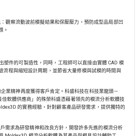
可視化功能：觀察流動波前模擬結果和保壓壓力，預防成型品局部凹
題。
認射出塑件的可製造性，同時，工程師可以直接由實體 CAD 模
驗流程與縮短設計周期，並節省大量修模與試模的時間與
ution) 為指標的企業精神再度獲得客戶肯定。科盛科技在科技業龍頭－
獲頒「年度最佳軟體供應商」的殊榮科盛憑藉著領先的模流分析軟體技
dex3D 的實務經驗，針對顧客產品研發需求，提供獨特的
以客戶需求為研發精神和改良方針，開發許多先進的模流分析
Moldex3D 模流分析軟體為其產品與模具設計輔助工