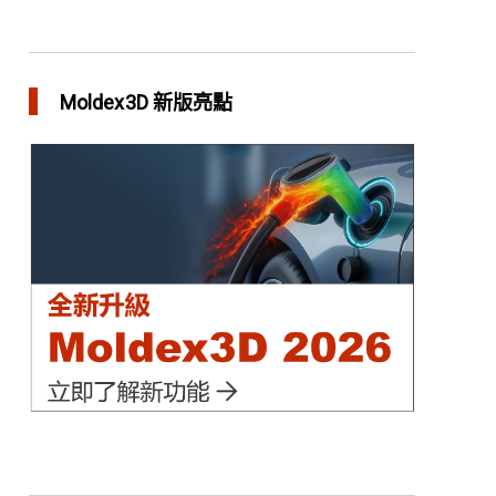
異型水路和傳統水路 差別在哪？
in 焦點文章
Moldex3D 新版亮點
利用Moldex3D優化LED產品 省下USD$11,500製
模成本
in 成功故事
異型水路可行性驗證 縮短USB外殼生產週期
in 成功故事