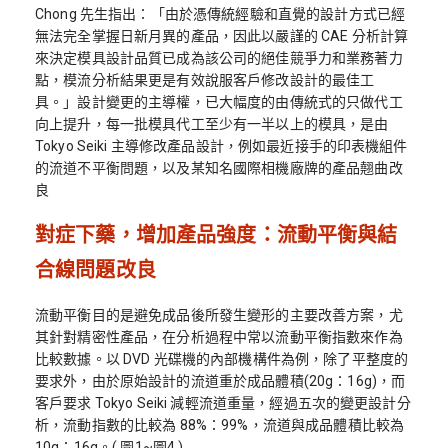
Chong 先生指出：「由於憑傳統經驗和直覺的設計方式已經
無法完全掌握日新月異的產品，因此以嚴謹的 CAE 分析計算
來決定模具設計品質已成為該公司的絕佳競爭力和業務著力
點，模流分析結果更是有效說服客戶修改設計的最佳工
具。」設計變更的主導權，已大幅度的由傳統式的只做代工
向上提升，每一批模具代工至少有一半以上的模具，是由
Tokyo Seiki 主導修改產品設計，例如最近接手的印表機組件
的流道不平衡問題，以及某知名國際相機廠牌的產品翹曲改
良
對症下藥，增加產品強度：流動平衡與結
合線問題改良
流動平衡目的是避免成品後所發生變形的主要改善方案，尤
其針對精密性產品，在分析過程中常以流動平衡指數來作為
比較數據。以 DVD 光碟機的內部機構件為例，除了平整度的
要求外，由於原始設計的流道重於成品體積(20g：16g)，而
客戶要求 Tokyo Seiki 減輕流道重量，經過五次的變更設計分
析，流動指數的比較為 88%：99%，流道與成品體積比較為
10g：16g。( 圖1~圖4 )