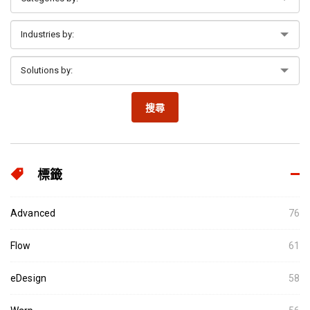
搜尋
標籤
Advanced
76
Flow
61
eDesign
58