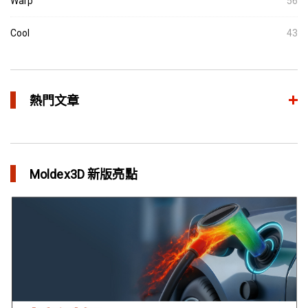
Warp
56
Cool
43
熱門文章
異型水路和傳統水路 差別在哪？
in 焦點文章
Moldex3D 新版亮點
利用Moldex3D優化LED產品 省下USD$11,500製模成本
in 成功故事
異型水路可行性驗證 縮短USB外殼生產週期
in 成功故事