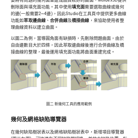
要將有問題的幾何面重建成品質較好的曲面，Moldex3D提供
刪除面與填充面功能。其中使用
填充面
需要選取曲線或幾何
的邊(一般需要2~4邊)，因此Studio在工具頁中提供更多曲線
功能如
萃取邊曲線
、
合併曲線
及
橋接曲線
，來協助使用者整
理曲線資料以建立曲面。
以圖二為例，當導圓角面有缺損時，先刪除問題曲面，由於
自由邊數目大於四條，因此萃取邊曲線後進行合併曲線及橋
接曲線的整理，最後運用填充面功能將曲面重建完成。
圖二 新幾何工具的應用範例
幾何及網格缺陷導覽器
在幾何缺陷樹狀表以及網格缺陷樹狀表中，新增項目導覽器