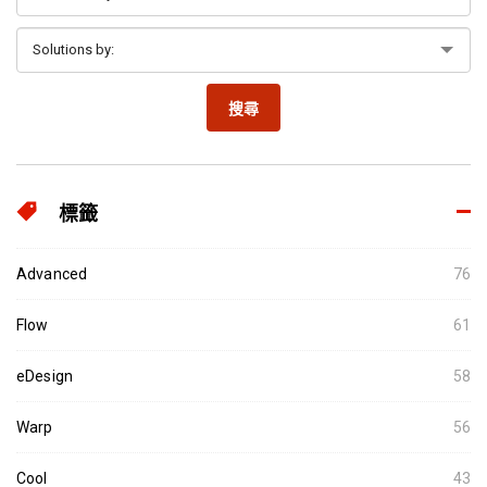
搜尋
標籤
Advanced
76
Flow
61
eDesign
58
Warp
56
Cool
43