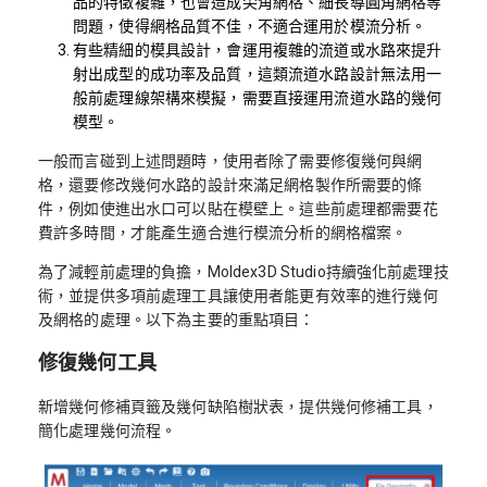
品的特徵複雜，也會造成尖角網格、細長導圓角網格等
問題，使得網格品質不佳，不適合運用於模流分析。
有些精細的模具設計，會運用複雜的流道或水路來提升
射出成型的成功率及品質，這類流道水路設計無法用一
般前處理線架構來模擬，需要直接運用流道水路的幾何
模型。
一般而言碰到上述問題時，使用者除了需要修復幾何與網
格，還要修改幾何水路的設計來滿足網格製作所需要的條
件，例如使進出水口可以貼在模壁上。這些前處理都需要花
費許多時間，才能產生適合進行模流分析的網格檔案。
為了減輕前處理的負擔，Moldex3D Studio持續強化前處理技
術，並提供多項前處理工具讓使用者能更有效率的進行幾何
及網格的處理。以下為主要的重點項目：
修復幾何工具
新增幾何修補頁籤及幾何缺陷樹狀表，提供幾何修補工具，
簡化處理幾何流程。