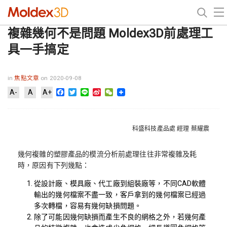
複雜幾何不是問題 Moldex3D前處理工
具一手搞定
in
焦點文章
on 2020-09-08
Facebook
Twitter
Line
Sina
WeChat
A-
A
A+
Weibo
科盛科技產品處 經理 蔡耀震
幾何複雜的塑膠產品的模流分析前處理往往非常複雜及耗
時，原因有下列幾點：
從設計廠、模具廠、代工廠到組裝廠等，不同CAD軟體
輸出的幾何檔案不盡一致，客戶拿到的幾何檔案已經過
多次轉檔，容易有幾何缺損問題。
除了可能因幾何缺損而產生不良的網格之外，若幾何產