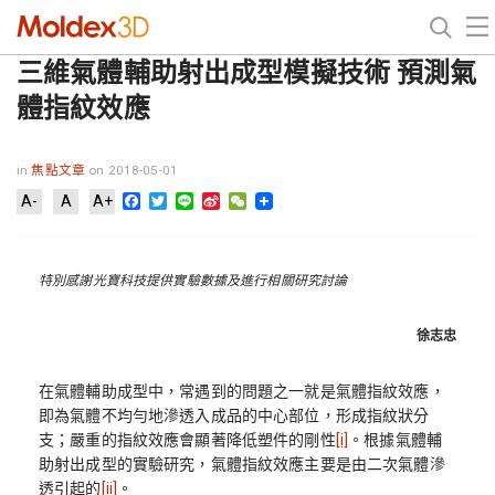
三維氣體輔助射出成型模擬技術 預測氣
體指紋效應
in
焦點文章
on 2018-05-01
Facebook
Twitter
Line
Sina
WeChat
A-
A
A+
Weibo
特別感謝光寶科技提供實驗數據及進行相關研究討論
徐志忠
在氣體輔助成型中，常遇到的問題之一就是氣體指紋效應，
即為氣體不均勻地滲透入成品的中心部位，形成指紋狀分
支；嚴重的指紋效應會顯著降低塑件的剛性
[i]
。根據氣體輔
助射出成型的實驗研究，氣體指紋效應主要是由二次氣體滲
透引起的
[ii]
。