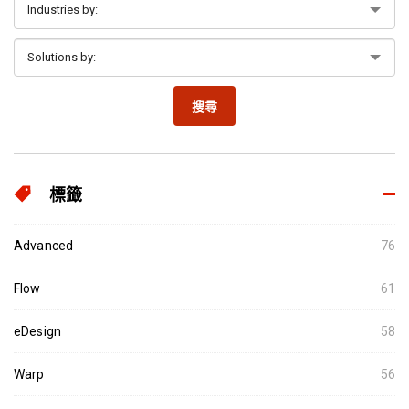
搜尋
標籤
Advanced
76
Flow
61
eDesign
58
Warp
56