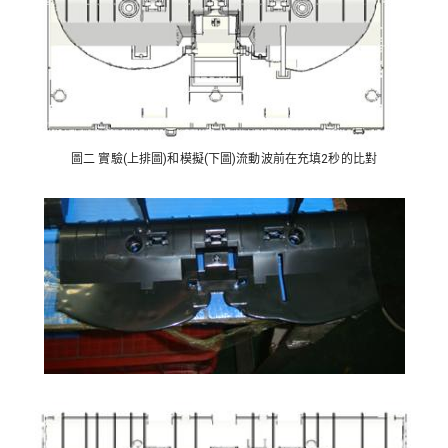
圖二 實驗(上排圖)和模擬(下圖)流動波前在充填2秒的比對