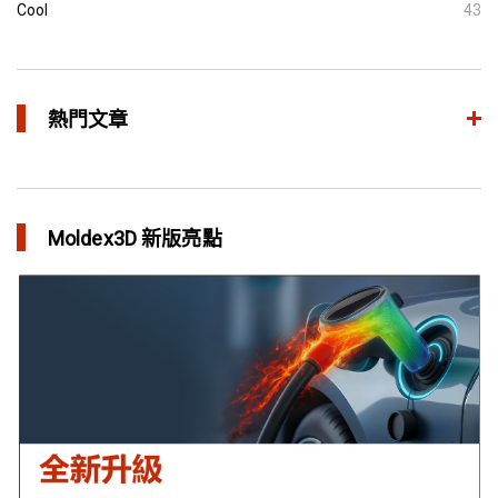
Cool
43
熱門文章
異型水路和傳統水路 差別在哪？
in 焦點文章
Moldex3D 新版亮點
利用Moldex3D優化LED產品 省下USD$11,500製模成本
in 成功故事
異型水路可行性驗證 縮短USB外殼生產週期
in 成功故事