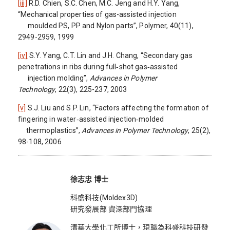
[iii]
R.D. Chien, S.C. Chen, M.C. Jeng and H.Y. Yang,
“Mechanical properties of gas-assisted injection
moulded PS, PP and Nylon parts”, Polymer, 40(11),
2949-2959, 1999
[iv]
S.Y. Yang, C.T. Lin and J.H. Chang, “Secondary gas
penetrations in ribs during full‐shot gas‐assisted
injection molding”,
Advances in Polymer
Technology
, 22(3), 225-237, 2003
[v]
S.J. Liu and S.P. Lin, “Factors affecting the formation of
fingering in water‐assisted injection‐molded
thermoplastics”,
Advances in Polymer Technology
, 25(2),
98-108, 2006
徐志忠 博士
科盛科技(Moldex3D)
研究發展部 資深部門協理
清華大學化工所博士，現職為科盛科技研發