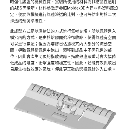
時強化該處的機械性質。實驗所使用的材料為非結晶性透明
的ABS丙烯腈，材料參數是參照Moldex3D內建材料資料庫設
定，便於與模擬進行氣體滲透的比對，也可評估出對於二次
滲透的預測準確性。
此成型方式是以滿射法的方式進行氣輔充填，所以氣體進入
模穴內的方式，是由於熔膠開始冷卻收縮，使得氣體有空間
可以進行穿透；但因為熔膠已佔據模穴內大部分的流動空
間，導致氣體從氣道中跑出，遷移到成品中不需孔道的部
位，因此會產生明顯的指紋效應。指紋效應嚴重時會大幅降
低成品的剛度、衝擊強度和穩定性。因此，若能有效抓取出
易產生指紋效應的區塊，便能更正確的選擇氣針的入口處。