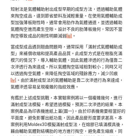
短射法是氣體輔助射出成型早期的成型方法，透過輔助氣體
來掏空成品，達到節省塑料及減輕重量。在使用氣體輔助成
型加強薄板剛性時，通常會用肋作為氣體通道，並透過輔助
氣體掏空進而產生空隙。設計不良的肋薄板幾何，常因不當
掏空導致成品的剛性明顯減弱
[iii]
。
當成型成品遇到翹曲問題時，通常採用「滿射式氣體輔助成
型」來補償收縮和提高產品品質。此成型方式是在樹脂充滿
模穴的情況下，導入輔助氣體，因此氣體滲透的行為僅靠二
次滲透行為來達成。所以氣體掏空區域相對較小；同時又可
以透過掏空氣體，來降低掏空區域的殘餘應力，減少凹痕
[iv]
。由於滿射成型法的氣體輔助是靠二次滲透行為來達成，
氣體滲透容易呈現複雜的指紋效應。
有鑑於上述成型挑戰，本實驗案例將以一個複雜幾何，進行
滿射成型法模擬，希望透過模擬，預測二次滲透的結果。本
案例產品為印表機進紙上蓋(圖一)，由於印表機需要相當好的
平面度，避免影響出紙功能，因此產品變形度要求甚高。本
案例利用Moldex3D模擬滿射成型法，在熔膠已填滿模具後，
藉由輔助氣體對結構肋的地方進行掏空，避免產生縮痕，同