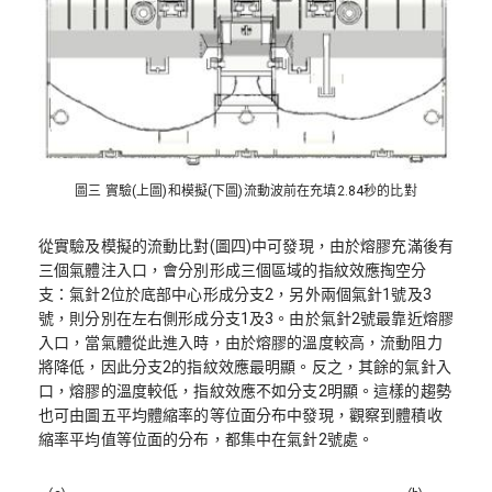
圖三 實驗(上圖)和模擬(下圖)流動波前在充填2.84秒的比對
從實驗及模擬的流動比對(圖四)中可發現，由於熔膠充滿後有
三個氣體注入口，會分別形成三個區域的指紋效應掏空分
支：氣針2位於底部中心形成分支2，另外兩個氣針1號及3
號，則分別在左右側形成分支1及3。由於氣針2號最靠近熔膠
入口，當氣體從此進入時，由於熔膠的溫度較高，流動阻力
將降低，因此分支2的指紋效應最明顯。反之，其餘的氣針入
口，熔膠的溫度較低，指紋效應不如分支2明顯。這樣的趨勢
也可由圖五平均體縮率的等位面分布中發現，觀察到體積收
縮率平均值等位面的分布，都集中在氣針2號處。