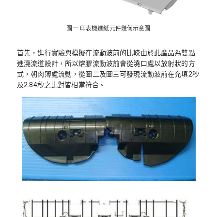
圖一 印表機進紙元件幾何示意圖
首先，進行實驗與模擬在流動波前的比較由於此產品為雙點
進澆流道設計，所以熔膠流動波前會從澆口處以放射狀的方
式，朝肉薄處流動，從圖二及圖三可發現流動波前在充填2秒
及2.84秒之比對皆相當符合。