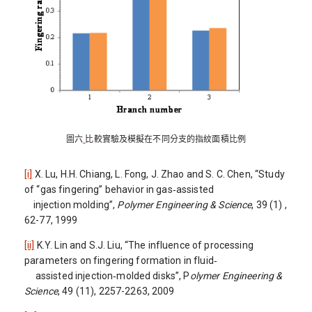
圖六
比較實驗及模擬在不同分支的指紋面積比例
[i]
X. Lu, H.H. Chiang, L. Fong, J. Zhao and S. C. Chen, “Study
of “gas fingering” behavior in gas‐assisted
injection molding”,
Polymer Engineering & Science
, 39 (1) ,
62-77, 1999
[ii]
K.Y. Lin and S.J. Liu, “The influence of processing
parameters on fingering formation in fluid‐
assisted injection‐molded disks”, P
olymer Engineering &
Science
, 49 (11), 2257-2263, 2009