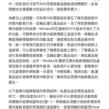
中，因各部位冷卻不均勻而導致產品翹曲或扭轉變形。這些
問題往往需要數次的設計迭代，過程費時費力。
為解決上述問題，可利用CAE模擬技術事先了解充填過程中
的模內動態行為，並藉此優化產品設計。為了得到更精確的
模內裝飾分析結果，Moldex3D在最新的 R15版本中強化了分
析功能，可精準地分析模內裝飾薄膜之溫度分佈，再藉由求
解處理器模擬塑料的流動溫度、速度場並配合產品幾何特
性，進一步預測可能發生的沖墨現象。透過分析模內裝飾之
溫度場，可以更加準確地了解模具溫度之變化，了解產品冷
卻行為與體積收縮現象，並藉此優化產品設計、降低產品翹
曲及成型缺陷。此外，Moldex3D獨家在模內裝飾模擬的前處
理流程中支援邊界條件選項，協助用戶以更快速、更簡單的
方式處理飾件網格層。另還有「沖刷指數」預測功能，能讓
產品設計者精準預測沖刷狀況，確保高品質模內裝飾產品的
產出。
以下是模內裝飾製程的案例說明。此產品設定模具溫度為
80℃，塑料溫度為240℃。藉由分析可以發現波前流動現象
與實驗的結果相當吻合(圖一)。再根據此流動行為檢查模型與
模內裝飾表面的界面間的溫度變化，發現明顯的熱遲滯(heat