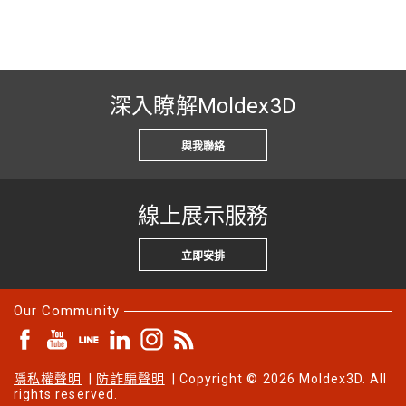
深入瞭解Moldex3D
與我聯絡
線上展示服務
立即安排
Our Community
隱私權聲明
|
防詐騙聲明
| Copyright © 2026 Moldex3D. All
rights reserved.