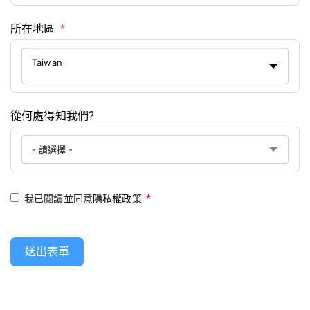
所在地區
Taiwan
從何處得知我們?
我已閱讀並同意
隱私權政策
*
送出表單