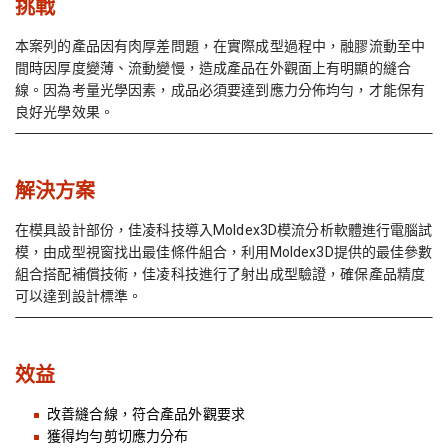
挑戰
本案列的產品因有肉厚差問題，在實際成型過程中，融膠流動至中
間時因厚度變薄、流動變慢，造成產品在外觀面上有明顯的縫合
線。因為考量光學因素，成品必須要達到應力分佈均勻，才能保有
良好光學效果。
解決方案
在模具設計部份，佳凌科技導入Moldex3D模流分析軟體進行電腦試
模，由成型視窗找出最佳條件組合，利用Moldex3D提供的最佳參數
組合搭配補償技術，佳凌科技進行了射出成型驗證，確保產品精度
可以達到設計標準。
效益
改善縫合線，符合產品外觀要求
獲得均勻剪切應力分布