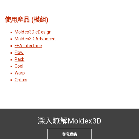
使用產品 (模組)
Moldex3D eDesign
Moldex3D Advanced
FEA Interface
Flow
Pack
Cool
Warp
Optics
深入瞭解Moldex3D
與我聯絡