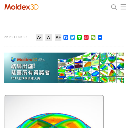
Facebook
Twitter
Line
Sina
WeChat
on 2017-08-03
A-
A
A+
Weibo