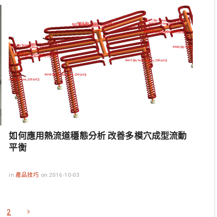
如何應用熱流道穩態分析 改善多模穴成型流動
平衡
in
產品技巧
on 2016-10-03
2