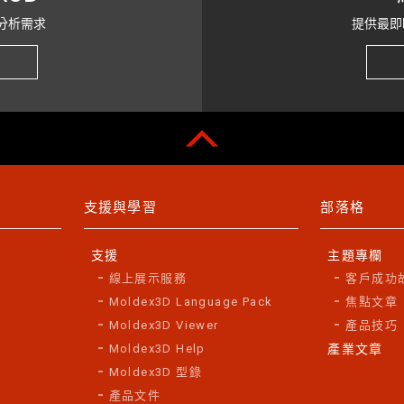
分析需求
提供最即
支援與學習
部落格
支援
主題專欄
線上展示服務
客戶成功
Moldex3D Language Pack
焦點文章
Moldex3D Viewer
產品技巧
Moldex3D Help
產業文章
Moldex3D 型錄
產品文件