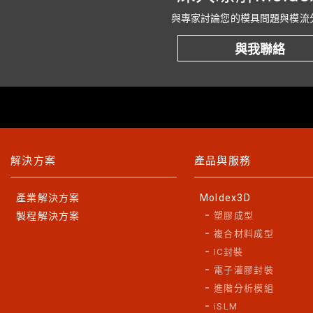
與專家討論您的模具問題與模流
與我聯絡
解決方案
產品與服務
產業解決方案
Moldex3D
製程解決方案
塑膠成型
複合材料成型
IC封裝
電子灌膠封裝
進階分析模組
iSLM