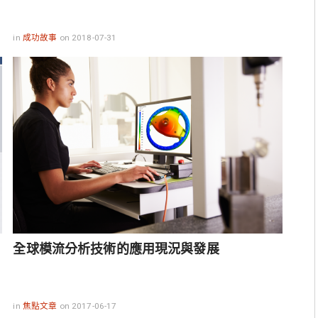
in
成功故事
on 2018-07-31
全球模流分析技術的應用現況與發展
in
焦點文章
on 2017-06-17