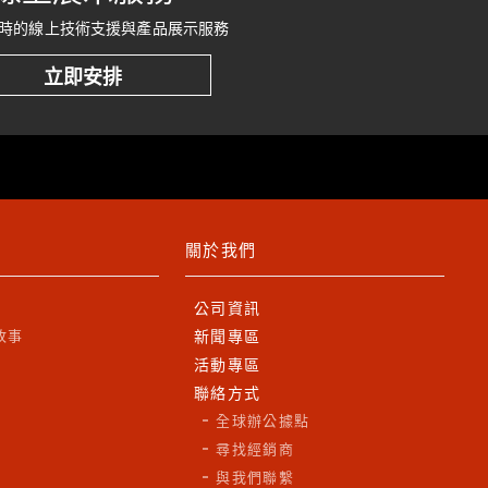
時的線上技術支援與產品展示服務
立即安排
關於我們
公司資訊
故事
新聞專區
活動專區
聯絡方式
全球辦公據點
尋找經銷商
與我們聯繫