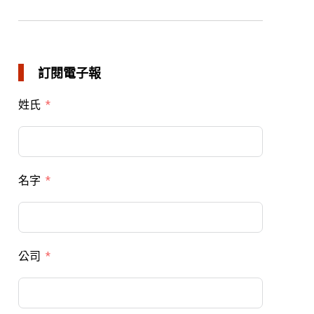
訂閱電子報
姓氏
名字
公司