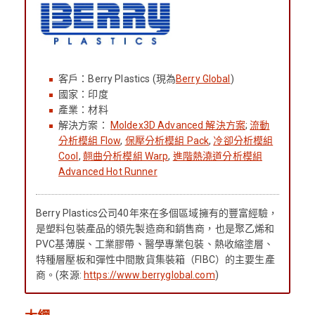
客戶：Berry Plastics (現為
Berry Global
)
國家：印度
產業：材料
解決方案：
Moldex3D Advanced 解決方案
;
流動
分析模組 Flow
,
保壓分析模組 Pack
,
冷卻分析模組
Cool
,
翹曲分析模組 Warp
,
進階熱澆道分析模組
Advanced Hot Runner
Berry Plastics公司40年來在多個區域擁有的豐富經驗，
是塑料包裝產品的領先製造商和銷售商，也是聚乙烯和
PVC基薄膜、工業膠帶、醫學專業包裝、熱收縮塗層、
特種層壓板和彈性中間散貨集裝箱（FIBC）的主要生產
商。(來源:
https://www.berryglobal.com
)