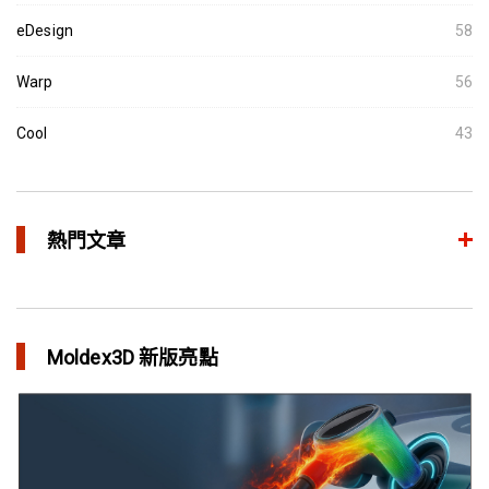
eDesign
58
Warp
56
Cool
43
熱門文章
異型水路和傳統水路 差別在哪？
in 焦點文章
Moldex3D 新版亮點
利用Moldex3D優化LED產品 省下USD$11,500製模成本
in 成功故事
異型水路可行性驗證 縮短USB外殼生產週期