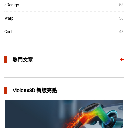
eDesign
58
Warp
56
Cool
43
熱門文章
異型水路和傳統水路 差別在哪？
in 焦點文章
Moldex3D 新版亮點
利用Moldex3D優化LED產品 省下USD$11,500製模成本
in 成功故事
異型水路可行性驗證 縮短USB外殼生產週期
in 成功故事