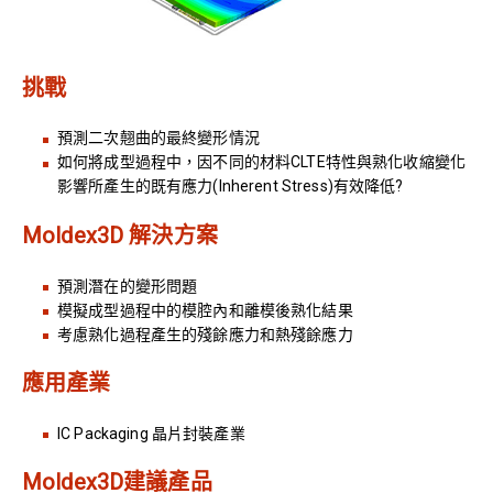
挑戰
預測二次翹曲的最終變形情況
如何將成型過程中，因不同的材料CLTE特性與熟化收縮變化
影響所產生的既有應力(Inherent Stress)有效降低?
Moldex3D 解決方案
預測潛在的變形問題
模擬成型過程中的模腔內和離模後熟化結果
考慮熟化過程產生的殘餘應力和熱殘餘應力
應用產業
IC Packaging 晶片封裝產業
Moldex3D建議產品