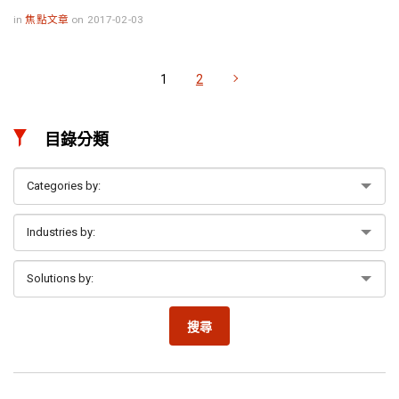
in
焦點文章
on 2017-02-03
1
2
目錄分類
搜尋