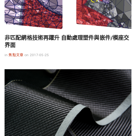
非匹配網格技術再躍升 自動處理塑件與嵌件/模座交
界面
in
焦點文章
on 2017-05-25