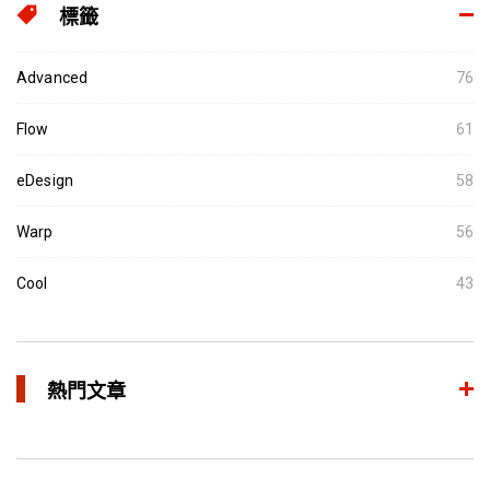
標籤
Advanced
76
Flow
61
eDesign
58
Warp
56
Cool
43
熱門文章
異型水路和傳統水路 差別在哪？
in 焦點文章