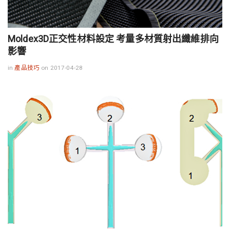
Moldex3D正交性材料設定 考量多材質射出纖維排向
影響
in
產品技巧
on 2017-04-28